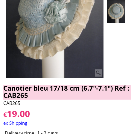
Canotier bleu 17/18 cm (6.7"-7.1") Ref :
CAB265
CAB265
19.00
€
ex Shipping
Delivery time:
1 - 3 days