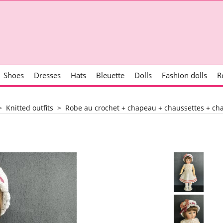
Shoes
Dresses
Hats
Bleuette
Dolls
Fashion dolls
R
>
Knitted outfits
>
Robe au crochet + chapeau + chaussettes + ch