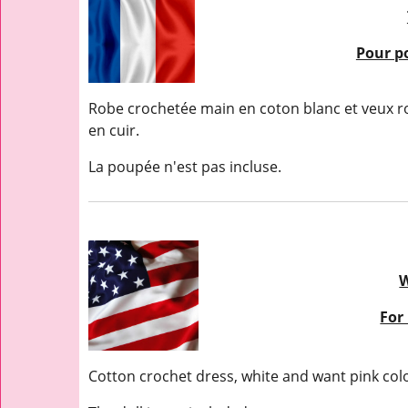
Pour po
Robe crochetée main en coton blanc et veux r
en cuir.
La poupée n'est pas incluse.
W
For 
Cotton crochet dress, white and want pink col