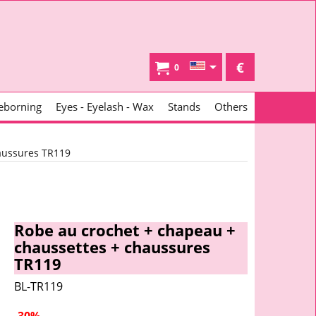
€
0
eborning
Eyes - Eyelash - Wax
Stands
Others
aussures TR119
Robe au crochet + chapeau +
chaussettes + chaussures
TR119
BL-TR119
-30%