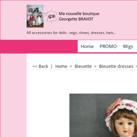
All accessories for dolls : wigs, shoes, dresses, hats...
Home
PROMO
Wigs
<< Back
|
Home
>
Bleuette
>
Bleuette dresses