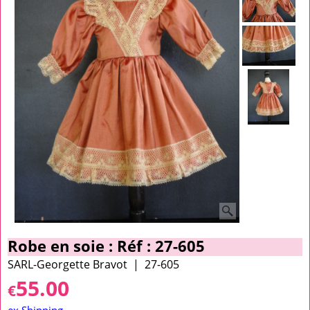
Robe en soie : Réf : 27-605
SARL-Georgette Bravot
27-605
55.00
€
ex Shipping