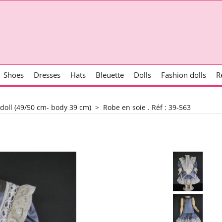
Shoes
Dresses
Hats
Bleuette
Dolls
Fashion dolls
R
 doll (49/50 cm- body 39 cm)
>
Robe en soie . Réf : 39-563