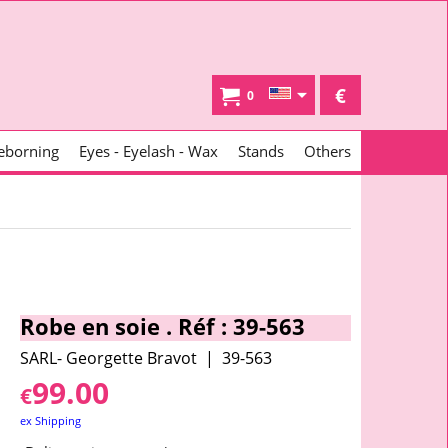
€
0
eborning
Eyes - Eyelash - Wax
Stands
Others
Robe en soie . Réf : 39-563
SARL- Georgette Bravot
39-563
99.00
€
ex Shipping