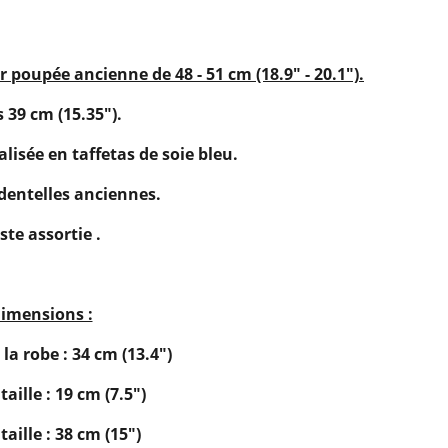
poupée ancienne de 48 - 51 cm (18.9" - 20.1").
 39 cm (15.35").
alisée en taffetas de soie bleu.
dentelles anciennes.
ste assortie .
imensions :
la robe : 34 cm (13.4")
taille : 19 cm (7.5")
taille : 38 cm (15")