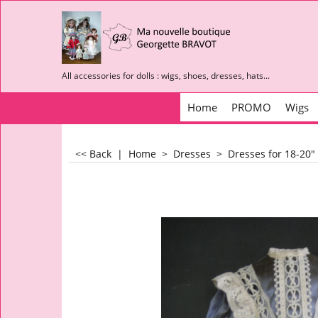
All accessories for dolls : wigs, shoes, dresses, hats...
Home
PROMO
Wigs
<< Back
|
Home
>
Dresses
>
Dresses for 18-20"