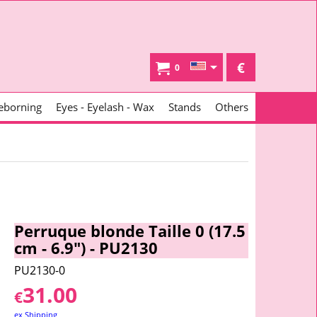
€
0
eborning
Eyes - Eyelash - Wax
Stands
Others
Perruque blonde Taille 0 (17.5
cm - 6.9") - PU2130
PU2130-0
31.00
€
ex Shipping