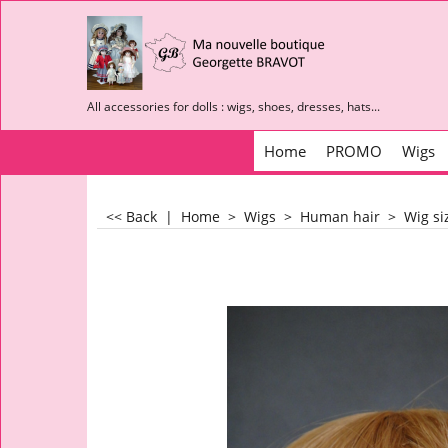
All accessories for dolls : wigs, shoes, dresses, hats...
Home
PROMO
Wigs
<< Back
|
Home
>
Wigs
>
Human hair
>
Wig si