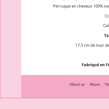
Perruque en cheveux 100% natu
Co
Cal
Tai
17.5 cm de tour de
Fabriqué en F
About us
About
Te