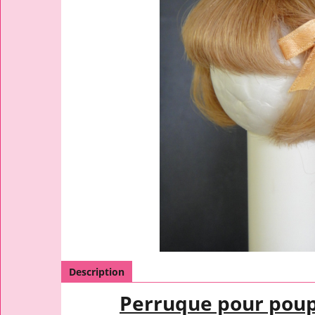
Description
Perruque pour pou