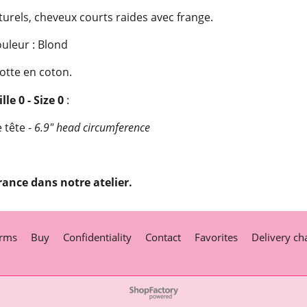
rels, cheveux courts raides avec frange.
uleur : Blond
otte en coton.
lle 0 - Size 0
:
 tête -
6.9" head circumference
rance dans notre atelier.
rms
Buy
Confidentiality
Contact
Favorites
Delivery ch
To create online store
ShopFactory eCommerce
software was used.