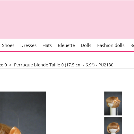
Shoes
Dresses
Hats
Bleuette
Dolls
Fashion dolls
R
ze 0
>
Perruque blonde Taille 0 (17.5 cm - 6.9") - PU2130