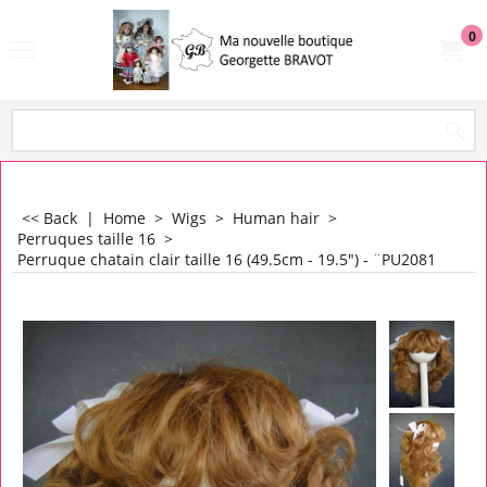
0
<< Back
|
Home
>
Wigs
>
Human hair
>
Perruques taille 16
>
Perruque chatain clair taille 16 (49.5cm - 19.5") - ¨PU2081