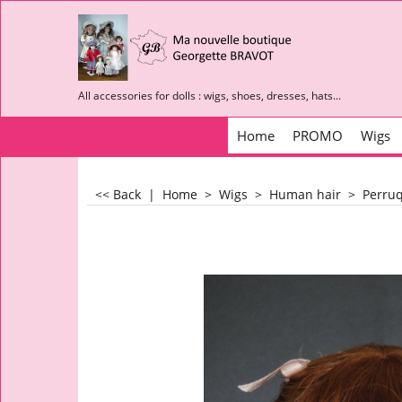
All accessories for dolls : wigs, shoes, dresses, hats...
Home
PROMO
Wigs
<< Back
|
Home
>
Wigs
>
Human hair
>
Perruq