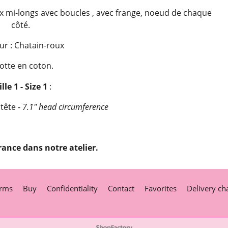
 mi-longs avec boucles , avec frange, noeud de chaque
côté.
ur : Chatain-roux
otte en coton.
lle 1 - Size 1
:
tête -
7.1" head circumference
rance dans notre atelier.
rms
Buy
Confidentiality
Contact
Favorites
Delivery ch
To create online store