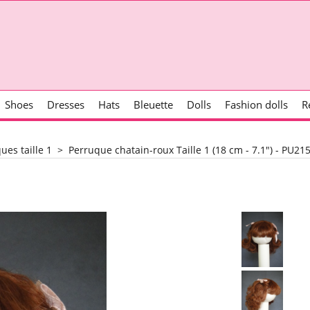
Shoes
Dresses
Hats
Bleuette
Dolls
Fashion dolls
R
ues taille 1
>
Perruque chatain-roux Taille 1 (18 cm - 7.1") - PU21