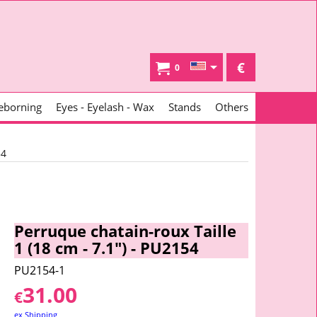
€
0
eborning
Eyes - Eyelash - Wax
Stands
Others
54
Perruque chatain-roux Taille
1 (18 cm - 7.1") - PU2154
PU2154-1
31.00
€
ex Shipping