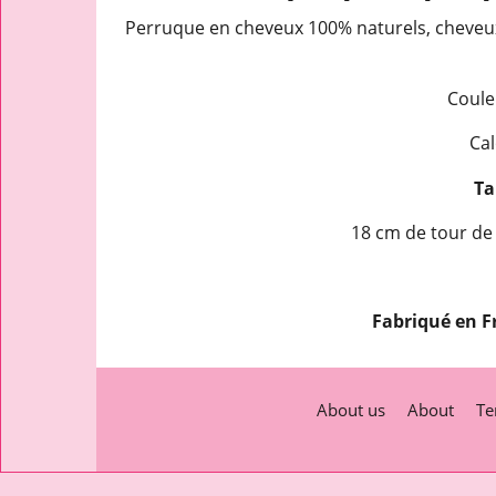
Perruque en cheveux 100% naturels, cheveux
Coule
Cal
Tai
18 cm de tour de 
Fabriqué en F
About us
About
Te