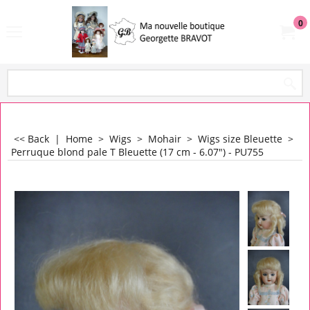
0
<< Back
|
Home
>
Wigs
>
Mohair
>
Wigs size Bleuette
>
Perruque blond pale T Bleuette (17 cm - 6.07") - PU755