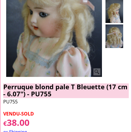
Perruque blond pale T Bleuette (17 cm
- 6.07") - PU755
PU755
VENDU-SOLD
38.00
€
ex Shipping