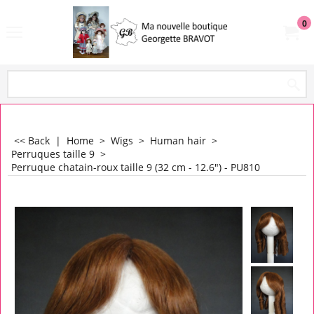
0
<< Back
|
Home
>
Wigs
>
Human hair
>
Perruques taille 9
>
Perruque chatain-roux taille 9 (32 cm - 12.6") - PU810