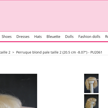
Shoes
Dresses
Hats
Bleuette
Dolls
Fashion dolls
R
aille 2
>
Perruque blond pale taille 2 (20.5 cm -8.07") - PU2061