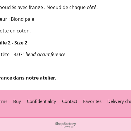
ouclés avec frange . Noeud de chaque côté.
eur : Blond pale
otte en coton.
lle 2 - Size 2
:
tête - 8.07
" head circumference
rance dans notre atelier.
rms
Buy
Confidentiality
Contact
Favorites
Delivery ch
To create online store
ShopFactory eCommerce
software was used.