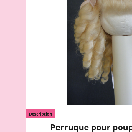
Description
Perruque pour pou