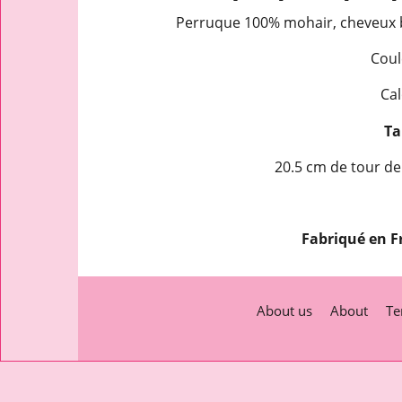
Perruque 100% mohair, cheveux b
Coul
Cal
Tai
20.5 cm de tour de 
Fabriqué en F
About us
About
Te