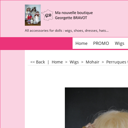
All accessories for dolls : wigs, shoes, dresses, hats...
Home
PROMO
Wigs
<< Back
|
Home
>
Wigs
>
Mohair
>
Perruques t