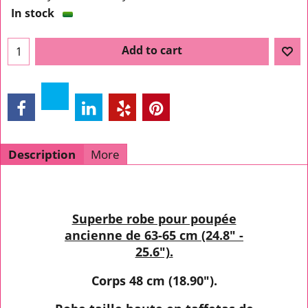
In stock
Add to cart
Description
More
Superbe robe pour poupée
ancienne de 63-65 cm (24.8" -
25.6").
Corps 48 cm (18.90").