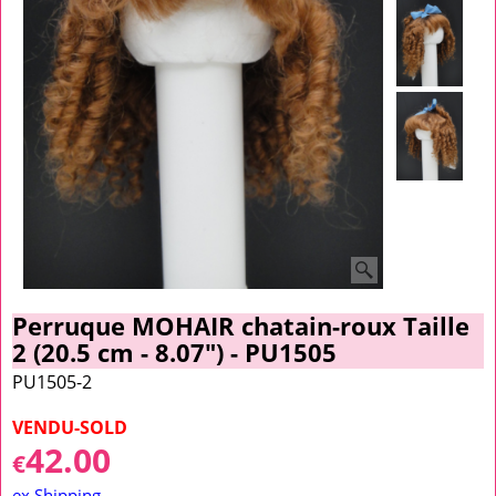
Perruque MOHAIR chatain-roux Taille
2 (20.5 cm - 8.07") - PU1505
PU1505-2
VENDU-SOLD
42.00
€
ex Shipping