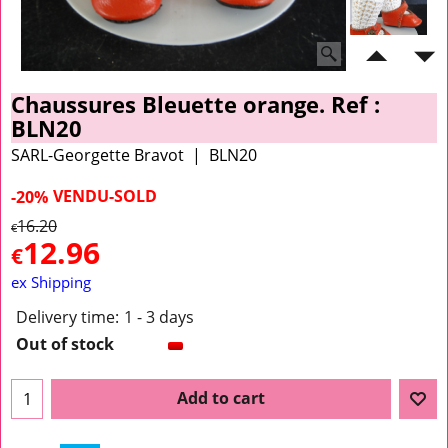
Chaussures Bleuette orange. Ref :
BLN20
SARL-Georgette Bravot
BLN20
VENDU-SOLD
-20%
16.20
€
12.96
€
ex Shipping
Delivery time:
1 - 3 days
Out of stock
Add to cart