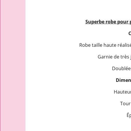
Superbe robe pour 
C
Robe taille haute réalis
Garnie de très 
Doublée 
Dimens
Hauteur
Tour 
Ép