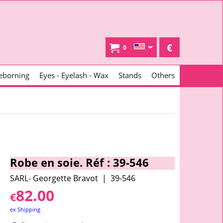
€
0
eborning
Eyes - Eyelash - Wax
Stands
Others
Robe en soie. Réf : 39-546
SARL- Georgette Bravot
39-546
82.00
€
ex Shipping