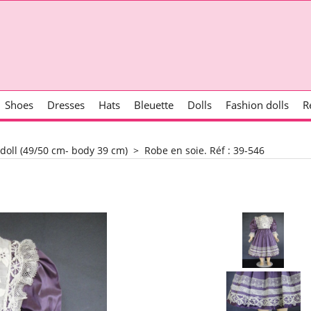
Shoes
Dresses
Hats
Bleuette
Dolls
Fashion dolls
R
 doll (49/50 cm- body 39 cm)
>
Robe en soie. Réf : 39-546