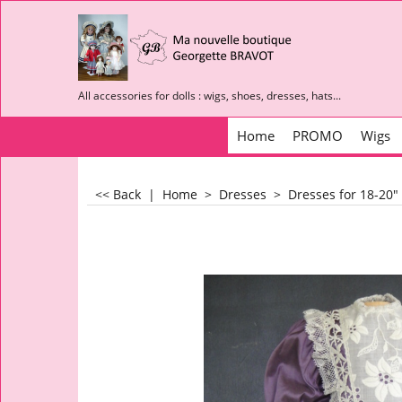
All accessories for dolls : wigs, shoes, dresses, hats...
Home
PROMO
Wigs
<< Back
|
Home
>
Dresses
>
Dresses for 18-20"