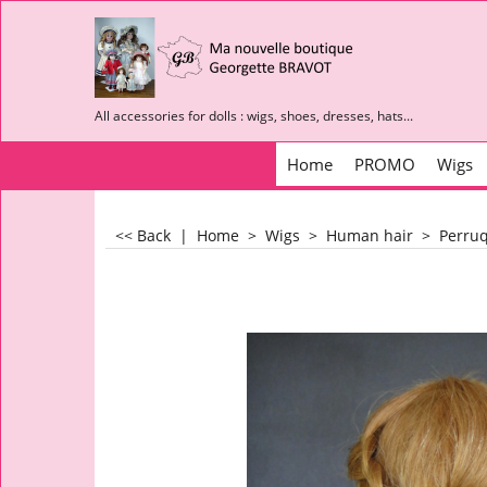
All accessories for dolls : wigs, shoes, dresses, hats...
Home
PROMO
Wigs
<< Back
|
Home
>
Wigs
>
Human hair
>
Perruq