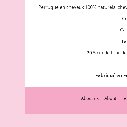
Perruque en cheveux 100% naturels, cheve
Co
Cal
Tai
20.5 cm de tour de
Fabriqué en F
About us
About
Te