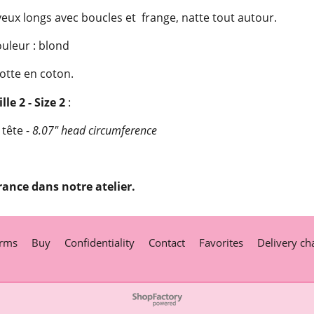
ux longs avec boucles et frange, natte tout autour.
uleur : blond
otte en coton.
lle 2 - Size 2
:
 tête -
8.07" head circumference
rance dans notre atelier.
rms
Buy
Confidentiality
Contact
Favorites
Delivery ch
To create online store
ShopFactory eCommerce
software was used.