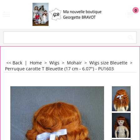
0
<< Back
|
Home
>
Wigs
>
Mohair
>
Wigs size Bleuette
>
Perruque carotte T Bleuette (17 cm - 6.07") - PU1603