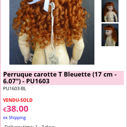
Perruque carotte T Bleuette (17 cm -
6.07") - PU1603
PU1603-BL
VENDU-SOLD
38.00
€
ex Shipping