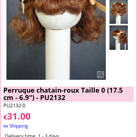
Perruque chatain-roux Taille 0 (17.5
cm - 6.9") - PU2132
PU2132-0
31.00
€
ex Shipping
Delivery time:
1 - 3 days