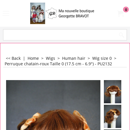
0
<< Back
|
Home
>
Wigs
>
Human hair
>
Wig size 0
>
Perruque chatain-roux Taille 0 (17.5 cm - 6.9") - PU2132