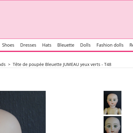
Shoes
Dresses
Hats
Bleuette
Dolls
Fashion dolls
R
ads
>
Tête de poupée Bleuette JUMEAU yeux verts - T48