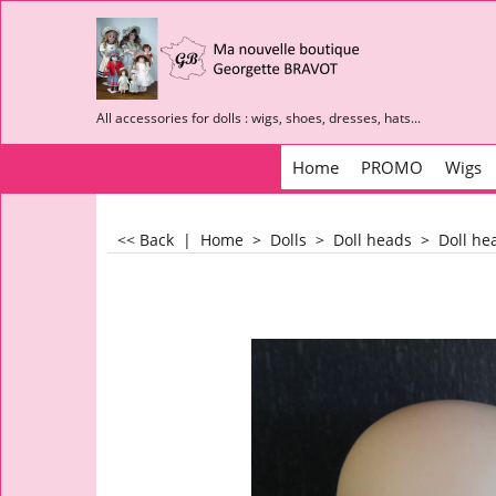
All accessories for dolls : wigs, shoes, dresses, hats...
Home
PROMO
Wigs
<< Back
|
Home
>
Dolls
>
Doll heads
>
Doll he