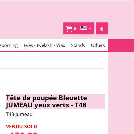
€
0
eborning
Eyes - Eyelash - Wax
Stands
Others
Tête de poupée Bleuette
JUMEAU yeux verts - T48
T48-Jumeau
VENDU-SOLD