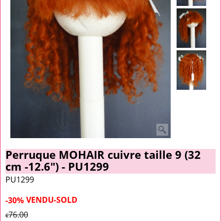
Perruque MOHAIR cuivre taille 9 (32
cm -12.6") - PU1299
PU1299
VENDU-SOLD
-30%
76.00
€