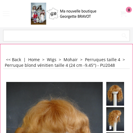
0
<< Back
|
Home
>
Wigs
>
Mohair
>
Perruques taille 4
>
Perruque blond vénitien taille 4 (24 cm -9.45") - PU2048