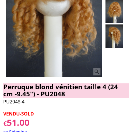
Perruque blond vénitien taille 4 (24
cm -9.45") - PU2048
PU2048-4
VENDU-SOLD
51.00
€
ex Shipping