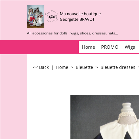
All accessories for dolls : wigs, shoes, dresses, hats...
Home
PROMO
Wigs
<< Back
|
Home
>
Bleuette
>
Bleuette dresses