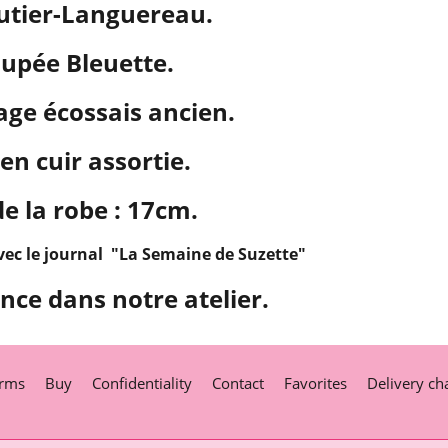
utier-Languereau.
upée Bleuette.
age écossais ancien.
en cuir assortie.
e la robe : 17cm.
avec le journal "La Semaine de Suzette"
nce dans notre atelier.
rms
Buy
Confidentiality
Contact
Favorites
Delivery ch