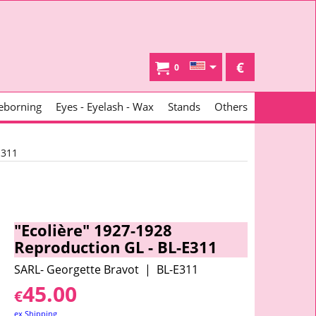
€
0
eborning
Eyes - Eyelash - Wax
Stands
Others
E311
"Ecolière" 1927-1928
Reproduction GL - BL-E311
SARL- Georgette Bravot
BL-E311
45.00
€
ex Shipping