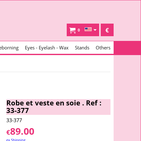
€
0
eborning
Eyes - Eyelash - Wax
Stands
Others
Robe et veste en soie . Ref :
33-377
33-377
89.00
€
ex Shipping