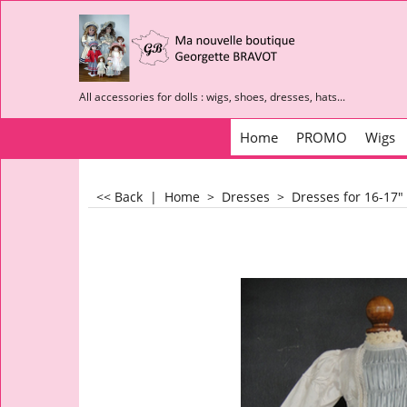
All accessories for dolls : wigs, shoes, dresses, hats...
Home
PROMO
Wigs
<< Back
|
Home
>
Dresses
>
Dresses for 16-17"