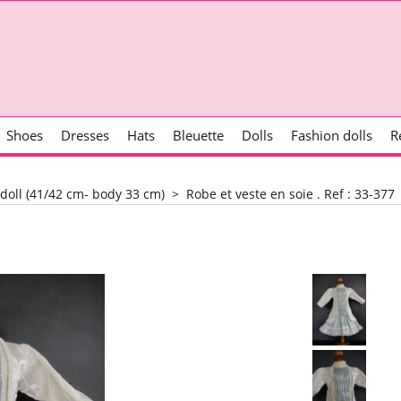
Shoes
Dresses
Hats
Bleuette
Dolls
Fashion dolls
R
 doll (41/42 cm- body 33 cm)
>
Robe et veste en soie . Ref : 33-377