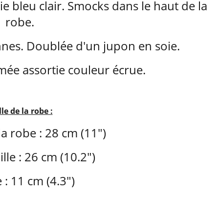
ie bleu clair. Smocks dans le haut de la
robe.
nnes. Doublée d'un jupon en soie.
mée assortie couleur écrue.
lle de la robe :
a robe : 28 cm (11")
lle : 26 cm (10.2")
 : 11 cm (4.3")