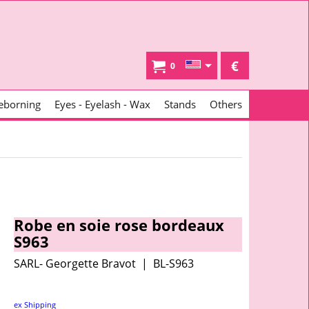
€
0
eborning
Eyes - Eyelash - Wax
Stands
Others
Robe en soie rose bordeaux
S963
SARL- Georgette Bravot
BL-S963
ex Shipping