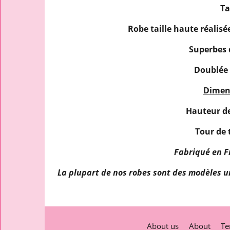
Ta
Robe taille haute réalis
Superbes 
Doublée 
Dimens
Hauteur de 
Tour de t
Fabriqué en F
La plupart de nos robes sont des modèles un
About us
About
Te