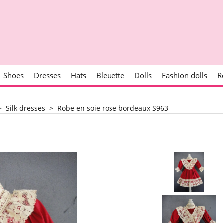
Shoes
Dresses
Hats
Bleuette
Dolls
Fashion dolls
R
>
Silk dresses
>
Robe en soie rose bordeaux S963