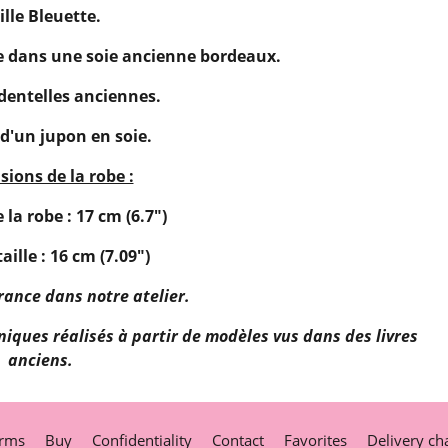
ille Bleuette.
ée dans une soie ancienne bordeaux.
dentelles anciennes.
d'un jupon en soie.
ions de la robe :
la robe : 17 cm (6.7")
aille : 16 cm (7.09")
rance dans notre atelier.
iques réalisés à partir de modèles vus dans des livres
anciens.
rms
Buy
Confidentiality
Contact
Favorites
Delivery ch