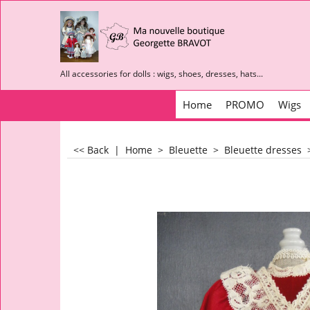
All accessories for dolls : wigs, shoes, dresses, hats...
Home
PROMO
Wigs
<< Back
|
Home
>
Bleuette
>
Bleuette dresses