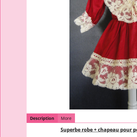
Description
More
Superbe robe + chapeau pour po