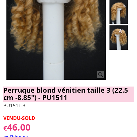
Perruque blond vénitien taille 3 (22.5
cm -8.85") - PU1511
PU1511-3
VENDU-SOLD
46.00
€
ex Shipping