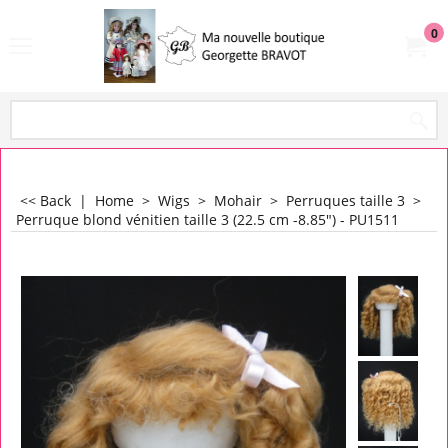
0
<< Back
|
Home
>
Wigs
>
Mohair
>
Perruques taille 3
>
Perruque blond vénitien taille 3 (22.5 cm -8.85") - PU1511