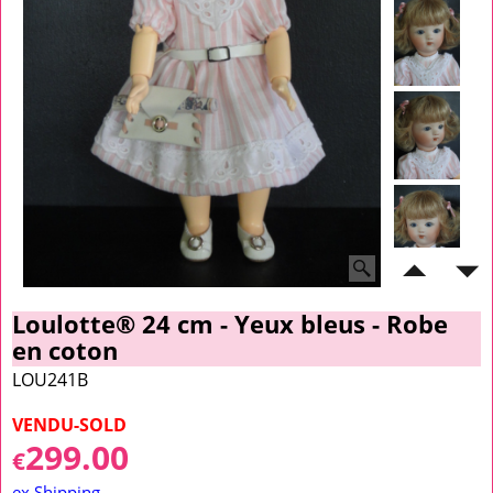
Loulotte® 24 cm - Yeux bleus - Robe
en coton
LOU241B
VENDU-SOLD
299.00
€
ex Shipping