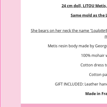
24 cm doll, LITOU Metis
Same mold as the L
She bears on her neck the name
"Loulotte
m
Metis resin body made by Georg
100% mohair w
Cotton dress t
Cotton pa
GIFT INCLUDED: Leather ha
Made in Fr