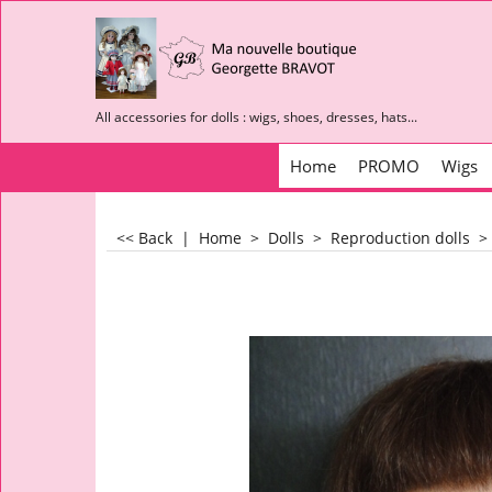
All accessories for dolls : wigs, shoes, dresses, hats...
Home
PROMO
Wigs
<< Back
|
Home
>
Dolls
>
Reproduction dolls