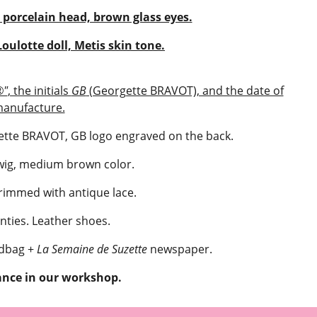
, porcelain head, brown glass eyes.
oulotte doll, Metis skin tone.
®"
, the initials
GB
(Georgette BRAVOT), and the date of
anufacture.
ette BRAVOT, GB logo engraved on the back.
ig, medium brown color.
rimmed with antique lace.
nties. Leather shoes.
ndbag +
La Semaine de Suzette
newspaper.
ance in our workshop.