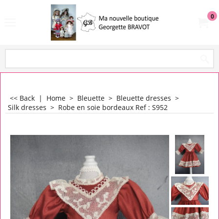
0
<< Back
|
Home
>
Bleuette
>
Bleuette dresses
>
Silk dresses
>
Robe en soie bordeaux Ref : S952