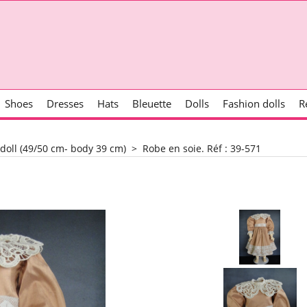
Shoes
Dresses
Hats
Bleuette
Dolls
Fashion dolls
R
 doll (49/50 cm- body 39 cm)
>
Robe en soie. Réf : 39-571