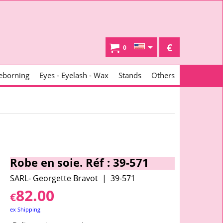
€
0
eborning
Eyes - Eyelash - Wax
Stands
Others
Robe en soie. Réf : 39-571
SARL- Georgette Bravot
39-571
82.00
€
ex Shipping