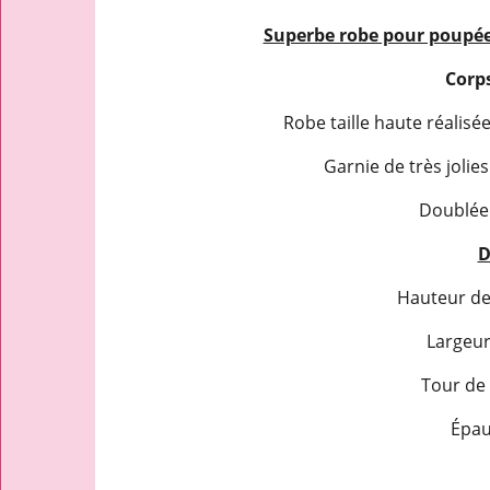
Superbe robe pour poupée 
Corps
Robe taille haute réalisé
Garnie de très jolie
Doublée 
D
Hauteur de 
Largeur 
Tour de t
Épaul