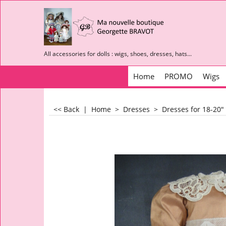
All accessories for dolls : wigs, shoes, dresses, hats...
Home
PROMO
Wigs
<< Back
|
Home
>
Dresses
>
Dresses for 18-20"