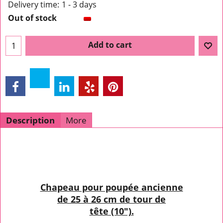
Delivery time:
1 - 3 days
Out of stock
Add to cart
Description
More
Chapeau pour poupée ancienne
de 25 à 26 cm de tour de
tête
(10")
.