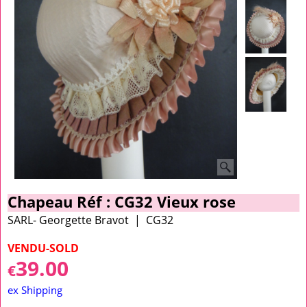
Chapeau Réf : CG32 Vieux rose
SARL- Georgette Bravot
CG32
VENDU-SOLD
39.00
€
ex Shipping