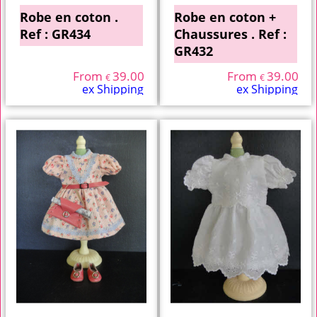
Robe en coton .
Robe en coton +
Ref : GR434
Chaussures . Ref :
GR432
From
39.00
From
39.00
€
€
ex Shipping
ex Shipping