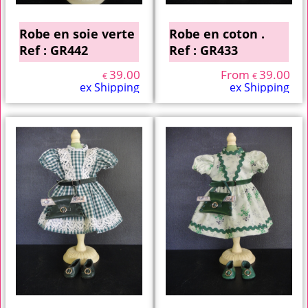
Robe en soie verte
Robe en coton .
Ref : GR442
Ref : GR433
39.00
From
39.00
€
€
ex Shipping
ex Shipping