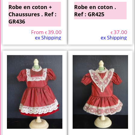
Robe en coton +
Robe en coton .
Chaussures . Ref :
Ref : GR425
GR436
From
39.00
37.00
€
€
ex Shipping
ex Shipping