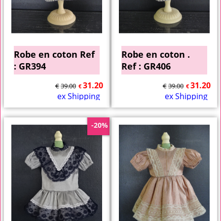
Robe en coton Ref
Robe en coton .
: GR394
Ref : GR406
31.20
31.20
€
39.00
€
39.00
€
€
ex Shipping
ex Shipping
-20%