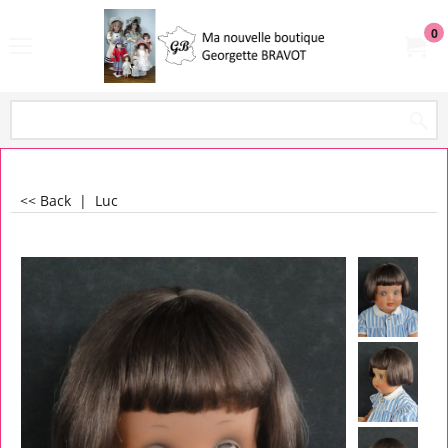
0
<< Back
|
Luc