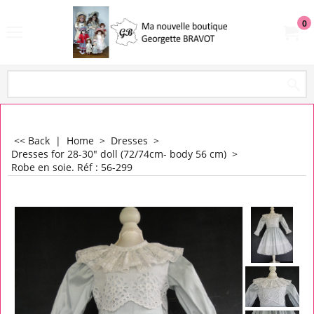
0
<< Back
|
Home
>
Dresses
>
Dresses for 28-30" doll (72/74cm- body 56 cm)
>
Robe en soie. Réf : 56-299