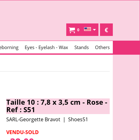
€
0
eborning
Eyes - Eyelash - Wax
Stands
Others
Taille 10 : 7,8 x 3,5 cm - Rose -
Ref : S51
SARL-Georgette Bravot
Shoes51
VENDU-SOLD