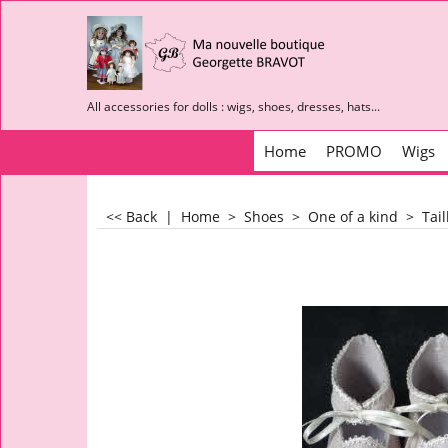
All accessories for dolls : wigs, shoes, dresses, hats...
Home
PROMO
Wigs
<< Back
|
Home
>
Shoes
>
One of a kind
>
Tail