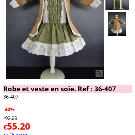
Robe et veste en soie. Ref : 36-407
36-407
-40%
92.00
€
55.20
€