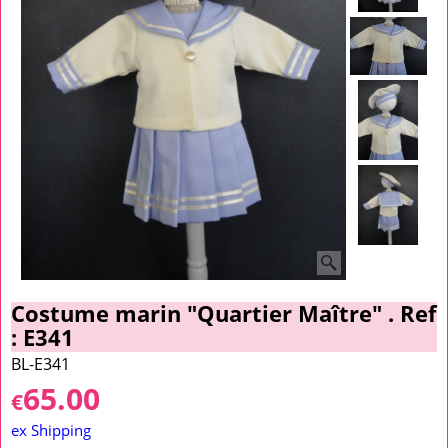
Costume marin "Quartier Maître" . Ref
: E341
BL-E341
65.00
€
ex Shipping