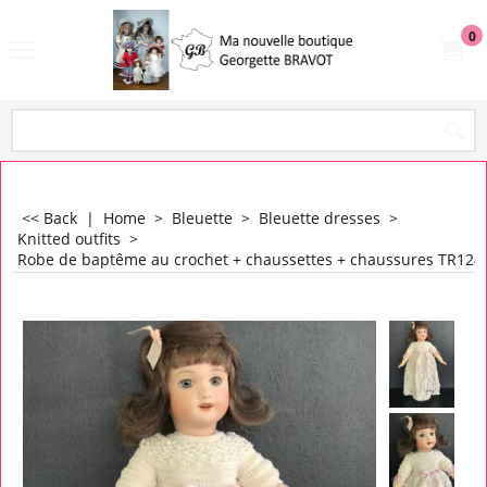
0
<< Back
|
Home
>
Bleuette
>
Bleuette dresses
>
Knitted outfits
>
Robe de baptême au crochet + chaussettes + chaussures TR124