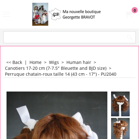
0
<< Back
|
Home
>
Wigs
>
Human hair
>
Canotiers 17-20 cm (7-7.5" Bleuette and BJD size)
>
Perruque chatain-roux taille 14 (43 cm - 17") - PU2040