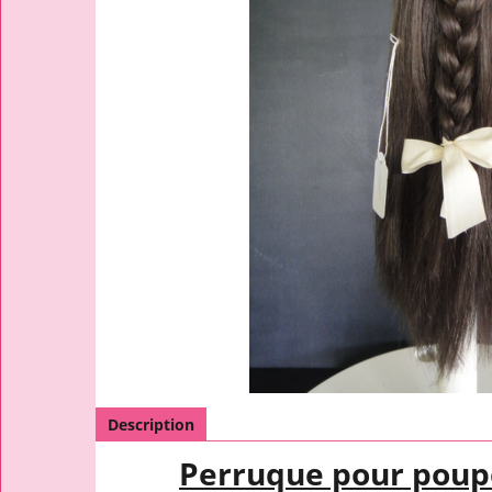
Description
Perruque pour poup