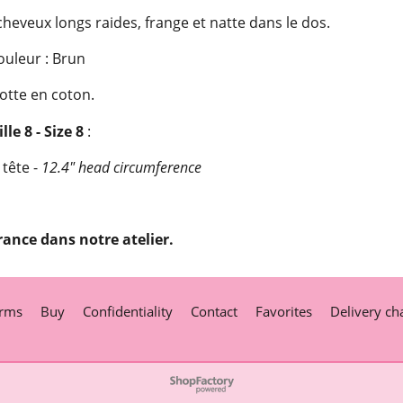
eveux longs raides, frange et natte dans le dos.
ouleur : Brun
otte en coton.
lle 8 - Size 8
:
 tête -
12.4" head circumference
rance dans notre atelier.
rms
Buy
Confidentiality
Contact
Favorites
Delivery ch
To create online store
ShopFactory eCommerce
software was used.