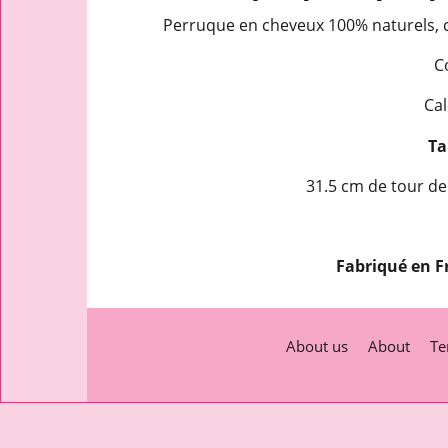
Perruque en cheveux 100% naturels, ch
C
Cal
Tai
31.5 cm de tour de
Fabriqué en F
About us
About
Te