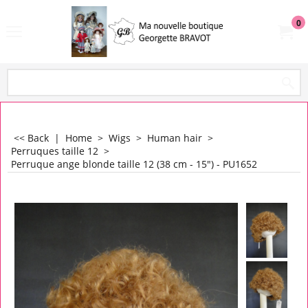
0
<< Back
|
Home
>
Wigs
>
Human hair
>
Perruques taille 12
>
Perruque ange blonde taille 12 (38 cm - 15") - PU1652