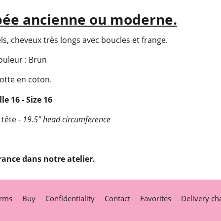
pée ancienne ou moderne.
, cheveux très longs avec boucles et frange.
ouleur : Brun
otte en coton.
lle 16 - Size 16
 tête -
19.5" head circumference
rance dans notre atelier.
rms
Buy
Confidentiality
Contact
Favorites
Delivery ch