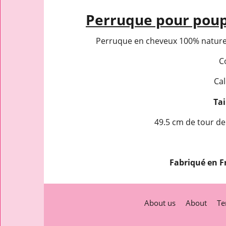
Perruque pour pou
Perruque en cheveux 100% naturels
C
Cal
Tai
49.5 cm de tour de
Fabriqué en F
About us
About
Te