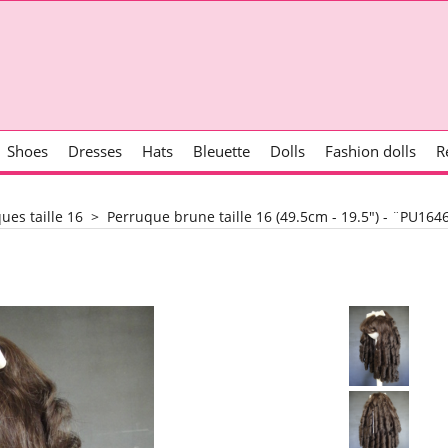
Shoes
Dresses
Hats
Bleuette
Dolls
Fashion dolls
R
ues taille 16
>
Perruque brune taille 16 (49.5cm - 19.5") - ¨PU164