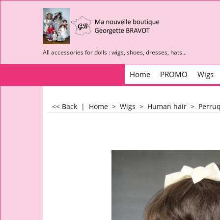
All accessories for dolls : wigs, shoes, dresses, hats...
Home
PROMO
Wigs
<< Back
|
Home
>
Wigs
>
Human hair
>
Perruq