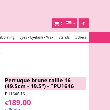
€
0
eborning
Eyes - Eyelash - Wax
Stands
Others
6
Perruque brune taille 16
(49.5cm - 19.5") - ¨PU1646
PU1646-16
189.00
€
ex Shipping