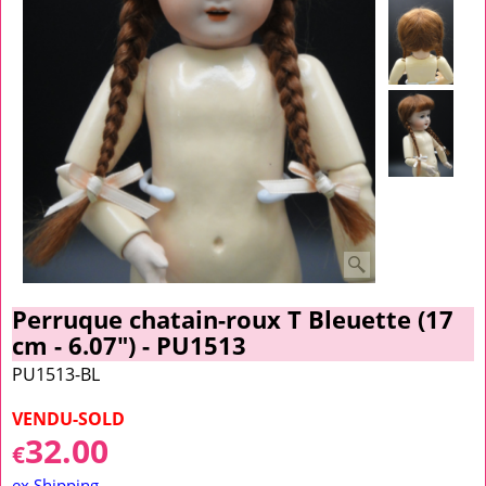
Perruque chatain-roux T Bleuette (17
cm - 6.07") - PU1513
PU1513-BL
VENDU-SOLD
32.00
€
ex Shipping