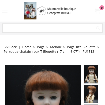
0
<< Back
|
Home
>
Wigs
>
Mohair
>
Wigs size Bleuette
>
Perruque chatain-roux T Bleuette (17 cm - 6.07") - PU1513