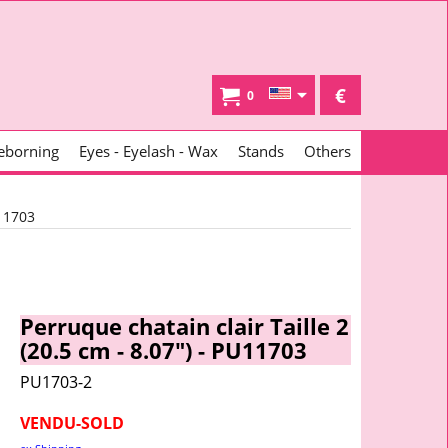
€
0
eborning
Eyes - Eyelash - Wax
Stands
Others
U11703
Perruque chatain clair Taille 2
(20.5 cm - 8.07") - PU11703
PU1703-2
VENDU-SOLD