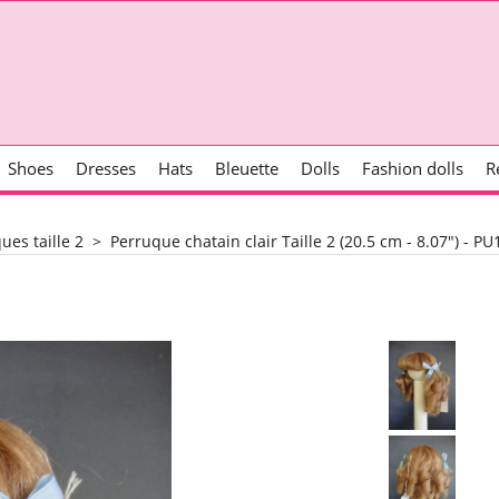
Shoes
Dresses
Hats
Bleuette
Dolls
Fashion dolls
R
ues taille 2
>
Perruque chatain clair Taille 2 (20.5 cm - 8.07") - P