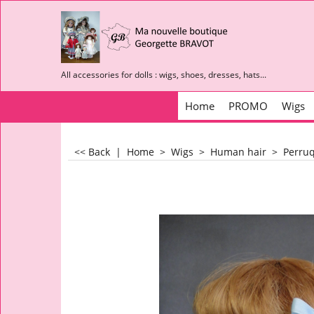
All accessories for dolls : wigs, shoes, dresses, hats...
Home
PROMO
Wigs
<< Back
|
Home
>
Wigs
>
Human hair
>
Perruq