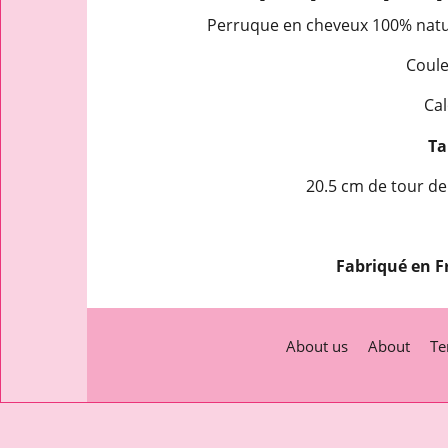
Perruque en cheveux 100% natur
Coule
Cal
Tai
20.5 cm de tour de
Fabriqué en F
About us
About
Te