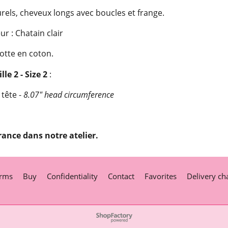
els, cheveux longs avec boucles et frange.
ur : Chatain clair
otte en coton.
lle 2 - Size 2
:
 tête -
8.07" head circumference
rance dans notre atelier.
rms
Buy
Confidentiality
Contact
Favorites
Delivery ch
To create online store
ShopFactory eCommerce
software was used.