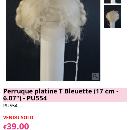
Perruque platine T Bleuette (17 cm -
6.07") - PU554
PU554
VENDU-SOLD
39.00
€