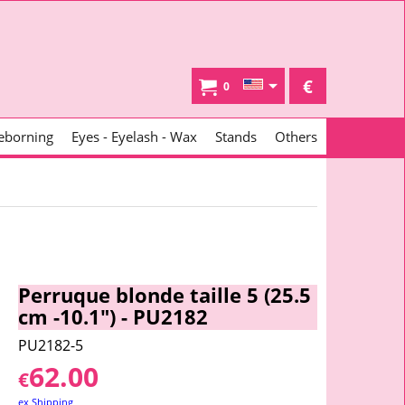
€
0
eborning
Eyes - Eyelash - Wax
Stands
Others
Perruque blonde taille 5 (25.5
cm -10.1") - PU2182
PU2182-5
62.00
€
ex Shipping