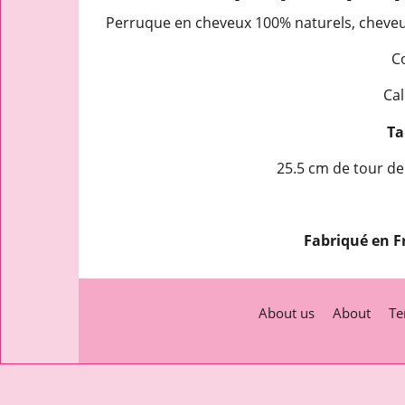
Perruque en cheveux 100% naturels, cheveux
C
Cal
Tai
25.5 cm de tour de
Fabriqué en F
About us
About
Te