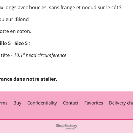
 longs avec boucles, sans frange et noeud sur le côté.
ouleur :Blond
otte en coton.
lle 5 - Size 5
:
 tête -
10.1" head circumference
rance dans notre atelier.
rms
Buy
Confidentiality
Contact
Favorites
Delivery ch
To create online store
ShopFactory eCommerce
software was used.