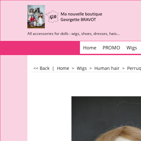
All accessories for dolls : wigs, shoes, dresses, hats...
Home
PROMO
Wigs
<< Back
|
Home
>
Wigs
>
Human hair
>
Perruq