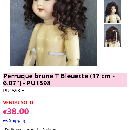
Perruque brune T Bleuette (17 cm -
6.07") - PU1598
PU1598-BL
VENDU-SOLD
38.00
€
ex Shipping