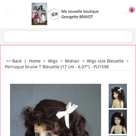
0
<< Back
|
Home
>
Wigs
>
Mohair
>
Wigs size Bleuette
>
Perruque brune T Bleuette (17 cm - 6.07") - PU1598