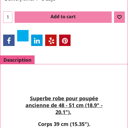
Add to cart
Description
Superbe robe pour poupée
ancienne de 48 - 51 cm (18.9" -
20.1").
Corps 39 cm (15.35").