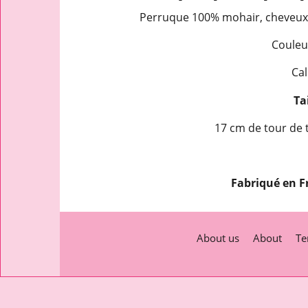
Perruque 100% mohair, cheveux 
Couleu
Cal
Ta
17 cm de tour de t
Fabriqué en F
About us
About
Te