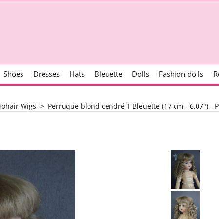
Shoes
Dresses
Hats
Bleuette
Dolls
Fashion dolls
R
ohair Wigs
>
Perruque blond cendré T Bleuette (17 cm - 6.07") - 