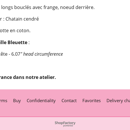
longs bouclés avec frange, noeud derrière.
r : Chatain cendré
otte en coton.
ille Bleuette
:
ête - 6.07
" head circumference
rance dans notre atelier.
rms
Buy
Confidentiality
Contact
Favorites
Delivery ch
To create online store
ShopFactory eCommerce
software was used.