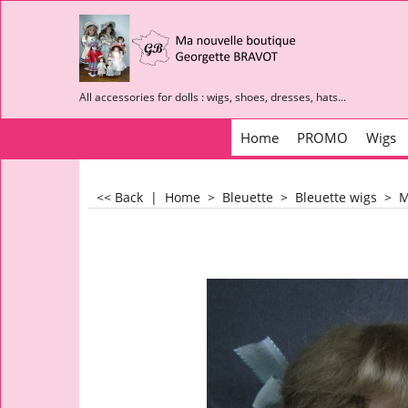
All accessories for dolls : wigs, shoes, dresses, hats...
Home
PROMO
Wigs
<< Back
|
Home
>
Bleuette
>
Bleuette wigs
>
M