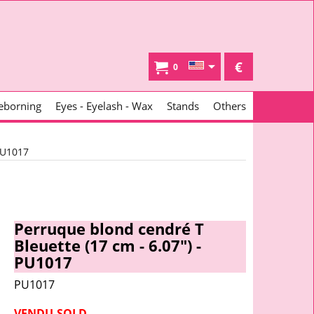
€
0
eborning
Eyes - Eyelash - Wax
Stands
Others
PU1017
Perruque blond cendré T
Bleuette (17 cm - 6.07") -
PU1017
PU1017
VENDU-SOLD