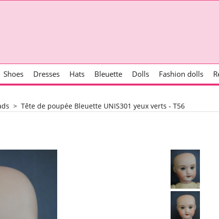
Shoes
Dresses
Hats
Bleuette
Dolls
Fashion dolls
R
ads
>
Tête de poupée Bleuette UNIS301 yeux verts - T56