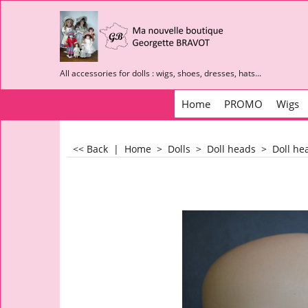
All accessories for dolls : wigs, shoes, dresses, hats...
Home
PROMO
Wigs
<< Back
|
Home
>
Dolls
>
Doll heads
>
Doll he