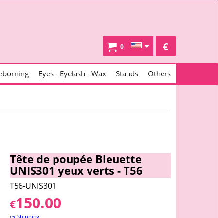
€
0
eborning
Eyes - Eyelash - Wax
Stands
Others
Tête de poupée Bleuette
UNIS301 yeux verts - T56
T56-UNIS301
150.00
€
ex Shipping