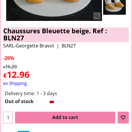
Chaussures Bleuette beige. Ref :
BLN27
SARL-Georgette Bravot
BLN27
-20%
16.20
€
12.96
€
ex Shipping
Delivery time:
1 - 3 days
Out of stock
Add to cart