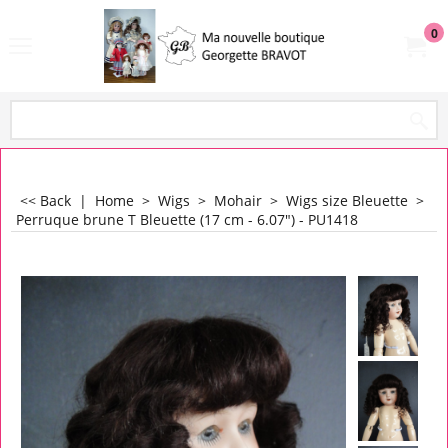
0
<< Back
|
Home
>
Wigs
>
Mohair
>
Wigs size Bleuette
>
Perruque brune T Bleuette (17 cm - 6.07") - PU1418