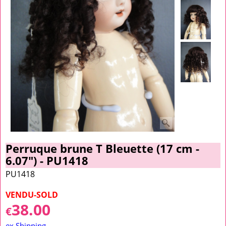
Perruque brune T Bleuette (17 cm -
6.07") - PU1418
PU1418
VENDU-SOLD
38.00
€
ex Shipping